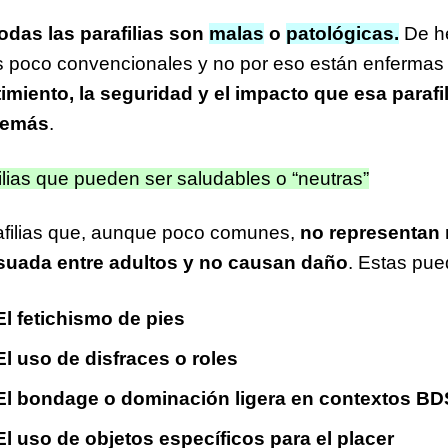
odas las parafilias son
malas
o
patológicas.
De he
 poco convencionales y no por eso están enfermas
miento, la seguridad y el impacto que esa parafili
demás
.
ilias que pueden ser saludables o “neutras”
afilias que, aunque poco comunes,
no representan 
uada entre adultos y no causan daño
. Estas pued
El fetichismo de pies
El uso de disfraces o roles
El bondage o dominación ligera en contextos B
El uso de objetos específicos para el placer