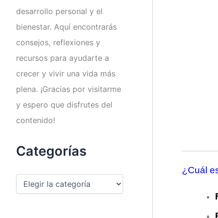
desarrollo personal y el
bienestar. Aquí encontrarás
consejos, reflexiones y
recursos para ayudarte a
crecer y vivir una vida más
plena. ¡Gracias por visitarme
y espero que disfrutes del
contenido!
Categorías
¿Cuál es
C
a
t
e
g