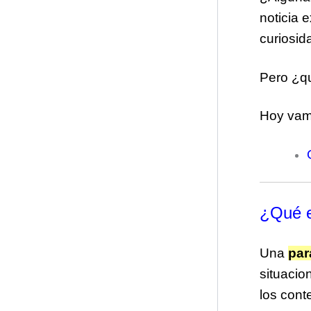
noticia 
curiosid
Pero ¿qu
Hoy vamo
¿Qué e
Una
para
situacio
los cont