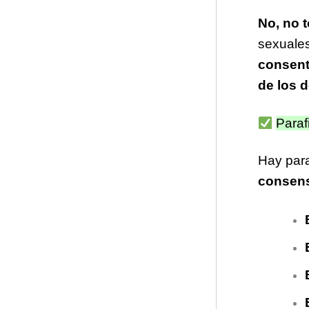
No, no t
sexuales
consenti
de los 
Paraf
Hay par
consens