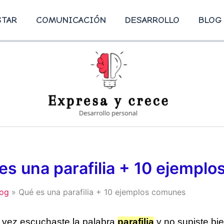
STAR
COMUNICACIÓN
DESARROLLO
BLOG
es una parafilia + 10 ejempl
log
Qué es una parafilia + 10 ejemplos comunes
 vez escuchaste la palabra
parafilia
y no supiste bie