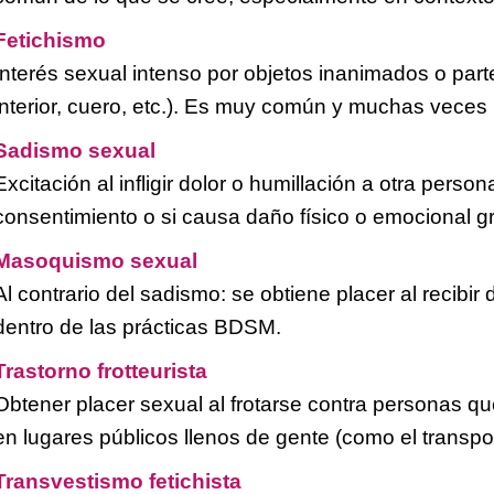
Fetichismo
Interés sexual intenso por objetos inanimados o par
interior, cuero, etc.). Es muy común y muchas veces
Sadismo sexual
Excitación al infligir dolor o humillación a otra pers
consentimiento o si causa daño físico o emocional g
Masoquismo sexual
Al contrario del sadismo: se obtiene placer al recibir
dentro de las prácticas BDSM.
Trastorno frotteurista
Obtener placer sexual al frotarse contra personas q
en lugares públicos llenos de gente (como el transpor
Transvestismo fetichista