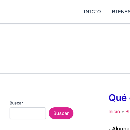
Ir
al
INICIO
BIENE
contenido
Qué 
Buscar
Inicio
B
Buscar
¿Alguna