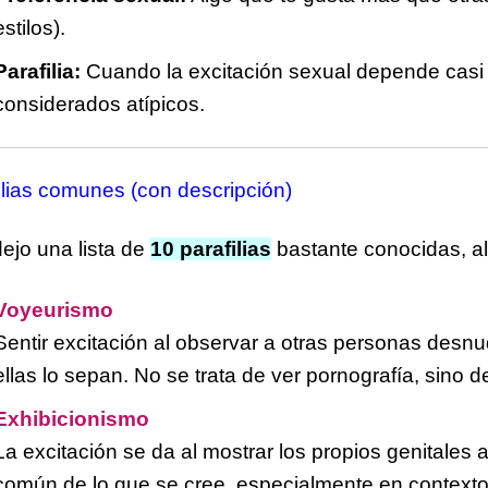
estilos).
Parafilia:
Cuando la excitación sexual depende casi
considerados atípicos.
ilias comunes (con descripción)
dejo una lista de
10 parafilias
bastante conocidas, a
Voyeurismo
Sentir excitación al observar a otras personas desn
ellas lo sepan. No se trata de ver pornografía, sino d
Exhibicionismo
La excitación se da al mostrar los propios genitales
común de lo que se cree, especialmente en context