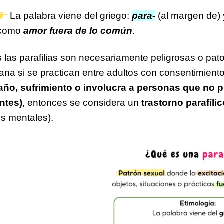
La palabra viene del griego:
para-
(al margen de)
como
amor fuera de lo común
.
 las parafilias son necesariamente peligrosas o pat
ana si se practican entre adultos con consentimient
año, sufrimiento o involucra a personas que no
ntes)
, entonces se considera un
trastorno parafíli
os mentales).