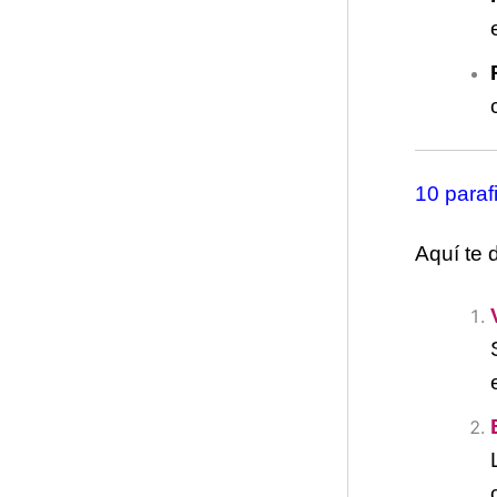
o
r
í
a
s
10 paraf
Aquí te 