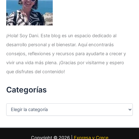
¡Hola! Soy Dani. Este blog es un espacio dedicado al
desarrollo personal y el bienestar. Aquí encontrarás
consejos, reflexiones y recursos para ayudarte a crecer y
vivir una vida más plena. ¡Gracias por visitarme y espero
que disfrutes del contenido!
Categorías
C
a
t
e
g
o
Copyright © 2026 |
Expresa y Crece